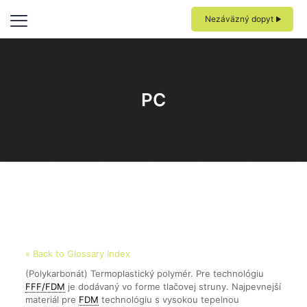
Nezáväzný dopyt
PC
« Back to Glossary Index
(Polykarbonát) Termoplastický polymér. Pre technológiu
FFF/FDM
je dodávaný vo forme tlačovej struny.
Najpevnejší
materiál pre
FDM
technológiu s vysokou tepelnou