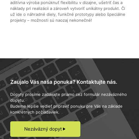
aditívna výroba ponúknuť flexibilitu v dizajne, ušetriť čas a
náklady pri realizácii a zároveň vytvoriť unikátny produkt. Či
už ide o náhradné diely, funkčné prototypy alebo špeciálne
projekty – možnosti sú naozaj nekonečné!
Zaujalo Vás naša ponuka? Kontaktujte nás.
Dopyty prosíme zadávajte priamo cez formulár nezáväzného
dopytu.
Budeme lepšie vedieť pripraviť ponuku pre Vás na základe
konkrétnych požiadaviek.
Nezáväzný dopyt