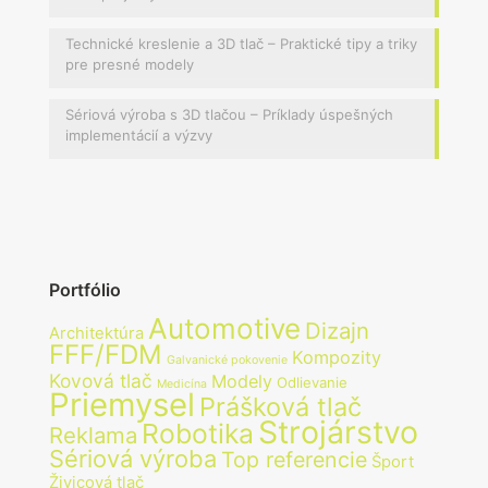
Technické kreslenie a 3D tlač – Praktické tipy a triky
pre presné modely
Sériová výroba s 3D tlačou – Príklady úspešných
implementácií a výzvy
Portfólio
Automotive
Dizajn
Architektúra
FFF/FDM
Kompozity
Galvanické pokovenie
Kovová tlač
Modely
Odlievanie
Medicína
Priemysel
Prášková tlač
Strojárstvo
Robotika
Reklama
Sériová výroba
Top referencie
Šport
Živicová tlač