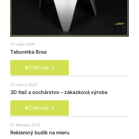
10. mája 2026
Taburetka Brea
Čítať viac
13. marca 2025
3D tlač a sochárstvo – zákazková výroba
Čítať viac
21. februára 2025
Reklamný budík na mieru