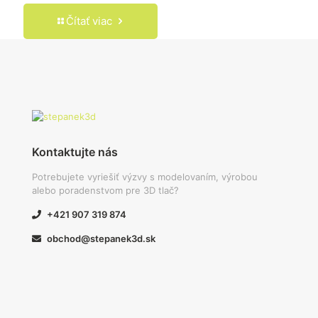
Čítať viac
Kontaktujte nás
Potrebujete vyriešiť výzvy s modelovaním, výrobou
alebo poradenstvom pre 3D tlač?
+421 907 319 874
obchod@stepanek3d.sk