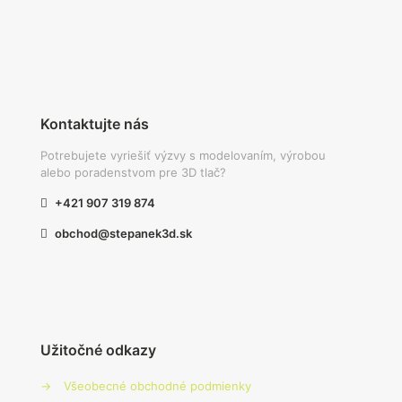
Kontaktujte nás
Potrebujete vyriešiť výzvy s modelovaním, výrobou
alebo poradenstvom pre 3D tlač?
+421 907 319 874
obchod@stepanek3d.sk
Užitočné odkazy
→
Všeobecné obchodné podmienky