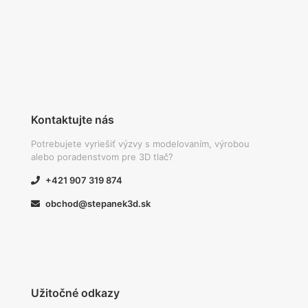
Kontaktujte nás
Potrebujete vyriešiť výzvy s modelovaním, výrobou
alebo poradenstvom pre 3D tlač?
+421 907 319 874
obchod@stepanek3d.sk
Užitočné odkazy