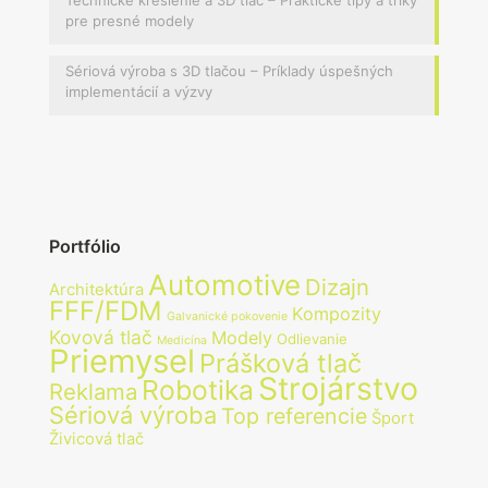
Technické kreslenie a 3D tlač – Praktické tipy a triky
pre presné modely
Sériová výroba s 3D tlačou – Príklady úspešných
implementácií a výzvy
Portfólio
Automotive
Dizajn
Architektúra
FFF/FDM
Kompozity
Galvanické pokovenie
Kovová tlač
Modely
Odlievanie
Medicína
Priemysel
Prášková tlač
Strojárstvo
Robotika
Reklama
Sériová výroba
Top referencie
Šport
Živicová tlač