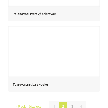
Polohovací tvarový prípravok
Tvarová príruba z vosku
Predchádzajúce
1
2
3
4