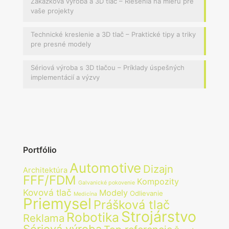
Zákazková výroba a 3D tlač – Riešenia na mieru pre
vaše projekty
Technické kreslenie a 3D tlač – Praktické tipy a triky
pre presné modely
Sériová výroba s 3D tlačou – Príklady úspešných
implementácií a výzvy
Portfólio
Automotive
Dizajn
Architektúra
FFF/FDM
Kompozity
Galvanické pokovenie
Kovová tlač
Modely
Odlievanie
Medicína
Priemysel
Prášková tlač
Strojárstvo
Robotika
Reklama