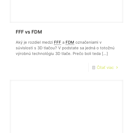
FFF vs FDM
Aký je rozdiel medzi
FFF
a
FDM
označeniami v
súvislosti s 3D tlačou? V podstate sa jedná o totožnú
výrobnú technológiu 3D tlače. Prečo boli teda
[…]
Čítať viac