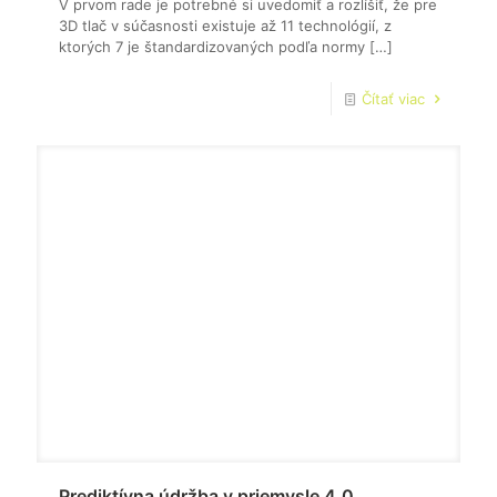
V prvom rade je potrebné si uvedomiť a rozlíšiť, že pre
3D tlač v súčasnosti existuje až 11 technológií, z
ktorých 7 je štandardizovaných podľa normy
[…]
Čítať viac
Prediktívna údržba v priemysle 4.0