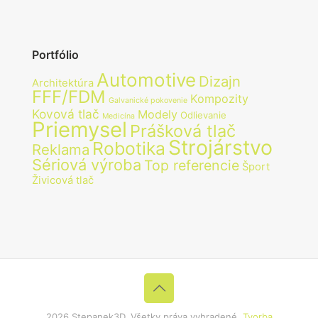
Portfólio
Automotive
Dizajn
Architektúra
FFF/FDM
Kompozity
Galvanické pokovenie
Kovová tlač
Modely
Odlievanie
Medicína
Priemysel
Prášková tlač
Strojárstvo
Robotika
Reklama
Sériová výroba
Top referencie
Šport
Živicová tlač
2026 Stepanek3D. Všetky práva vyhradené.
Tvorba