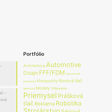
Portfólio
Automotive
–
Architektúra
FFF/FDM
Dizajn
Galvanické
Kovová tlač
Kompozity
pokovenie
Modely
Odlievanie
Medicína
ač –
Priemysel
Prášková
resné
Robotika
tlač
Reklama
Strojárstvo
Sériová