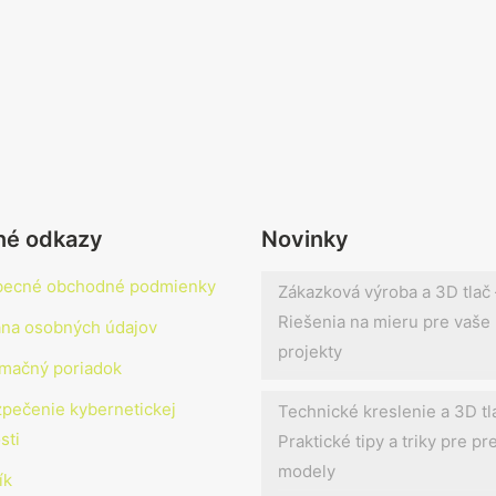
né odkazy
Novinky
becné obchodné podmienky
Zákazková výroba a 3D tlač 
Riešenia na mieru pre vaše
na osobných údajov
projekty
mačný poriadok
pečenie kybernetickej
Technické kreslenie a 3D tl
sti
Praktické tipy a triky pre p
modely
ík