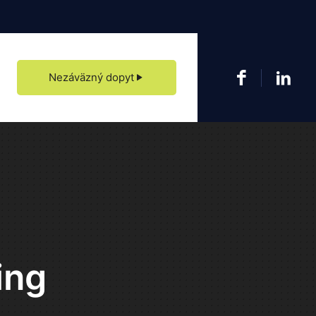
este 113 v Banskej Bystrici pravidelne aktualizujeme, príďte nás navštíviť.
Nezáväzný dopyt
ing