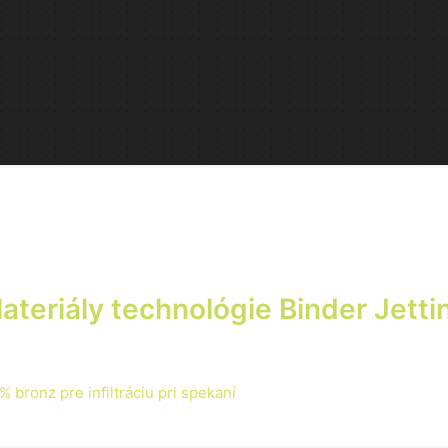
ateriály technológie Binder Jetti
 bronz pre infiltráciu pri spekaní