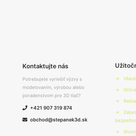
Užitoč
Kontaktujte nás
→
Všeo
Potrebujete vyriešiť výzvy s
modelovaním, výrobou alebo
→
Ochra
poradenstvom pre 3D tlač?
→
Rekla
+421 907 319 874
→
Zabez
obchod@stepanek3d.sk
bezpečno
→
Slovn