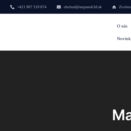
+421 907 319 874
obchod@stepanek3d.sk
Zvolens
O nás
Novink
Ma