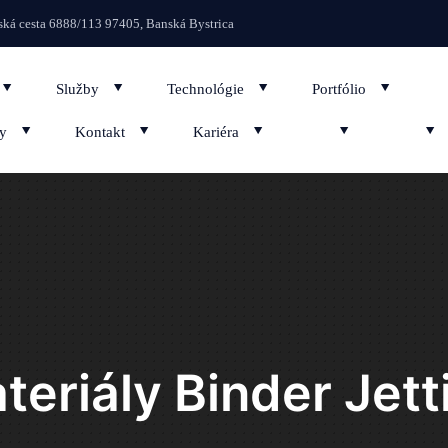
Showroom na Zvolenskej c
ká cesta 6888/113 97405, Banská Bystrica
Služby
Technológie
Portfólio
y
Kontakt
Kariéra
teriály Binder Jett